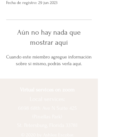
Fecha de registro: 29 jun 2023
Aún no hay nada que
mostrar aquí
Cuando este miembro agregue información
sobre sí mismo, podrás verla aquí.
Virtual services on zoom
Local services:
6698 68th Ave N Suite 425
(Pinellas Park)
St. Petersburg, Florida 33781
© 2020 by Ashlee Escobar.