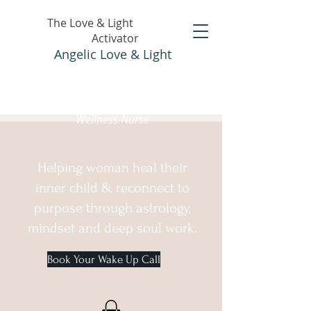
The Love & Light
Activator
Angelic Love & Light
Holistic Healer &
Wellness Nurse
Helping woman heal their
inner child & reconnect to
purpose through astrology,
mindset and deep soul work.
Book Your Wake Up Call