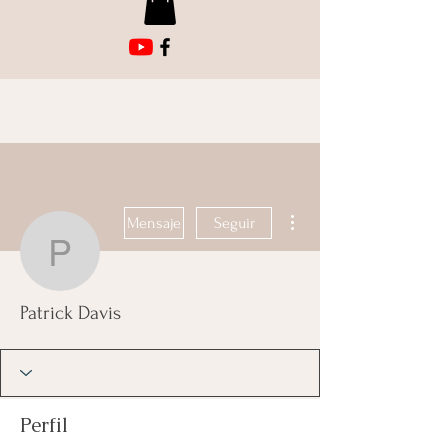
Más acciones
Mensaje
Seguir
Patrick Davis
Patrick Davis
Perfil