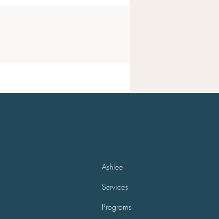
Ashlee
Services
Programs