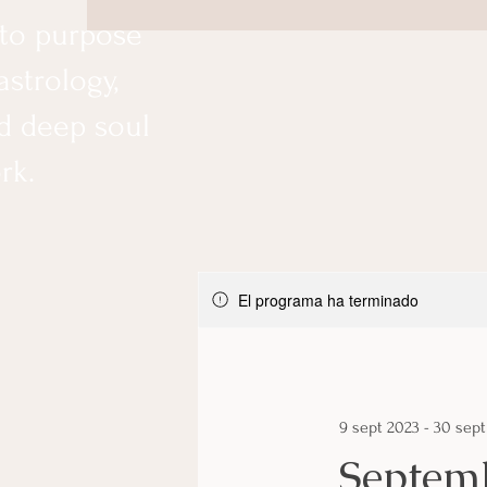
to purpose
strology,
d deep soul
rk.
El programa ha terminado
9 sept 2023 - 30 sep
Septem