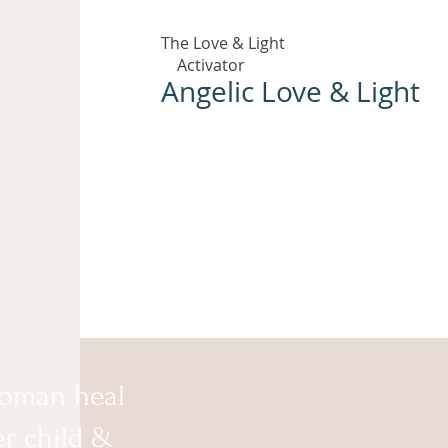
The Love & Light
Activator
Angelic Love & Light
oman heal
er child &