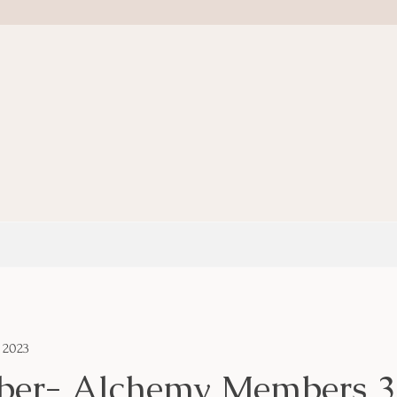
t 2023
ber- Alchemy Members 3