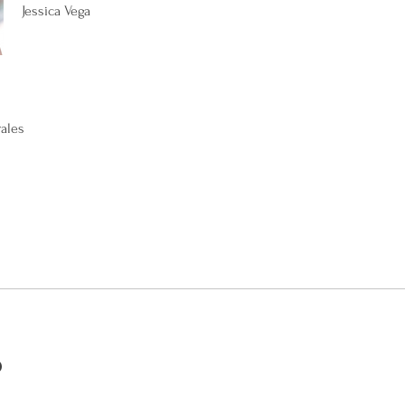
Jessica Vega
rales
o