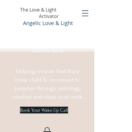
The Love & Light
Activator
Angelic Love & Light
Holistic Healer &
Wellness Nurse
Helping woman heal their
inner child & reconnect to
purpose through astrology,
mindset and deep soul work.
Book Your Wake Up Call