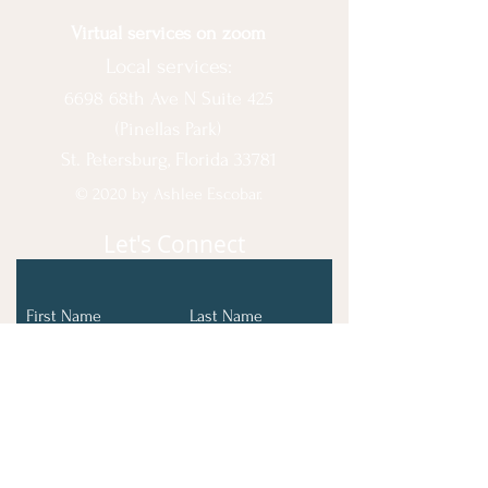
Virtual services on zoom
Local services:
6698 68th Ave N Suite 425
(Pinellas Park)
St. Petersburg, Florida 33781
© 2020 by Ashlee Escobar.
Let's Connect